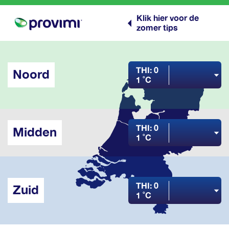
Klik hier voor de
zomer tips
THI: 0
Noord
1 ˚C
THI: 0
Midden
1 ˚C
THI: 0
Zuid
1 ˚C